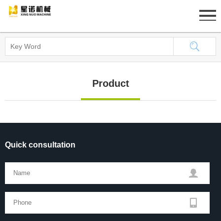
Home
About
Product
Product
News
Case
Quick consultation
Job
Contact