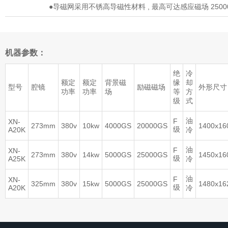
●导磁网采用不锈高导磁性材料 , 最高可达感应磁场 2500
机器参数：
绝
冷
额定
额定
背景磁
缘
却
型号
腔镜
励磁磁场
外形尺寸
功率
功率
场
等
方
级
式
油
F
XN-
273mm
380v
10kw
4000GS
20000GS
1400x1
级
A20K
冷
油
F
XN-
273mm
380v
14kw
5000GS
25000GS
1450x1
级
A25K
冷
油
F
XN-
325mm
380v
15kw
5000GS
25000GS
1480x1
级
A20K
冷