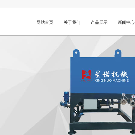
网站首页
关于我们
产品展示
新闻中心