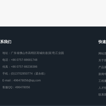
系我们
快速
地址：广东省佛山市高明区荷城街道(富湾)工业园
网站
电话：+86 0757-88681748
关于
传真：+86 0757-88238386
产品
手机：(0)13702850774（梁永权）
新闻
E-mail：496478056@qq.com
工程
客服QQ：496478056
人才
联系